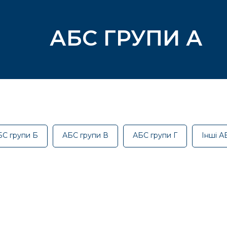
АБС ГРУПИ А
БС групи Б
АБС групи В
АБС групи Г
Інші А