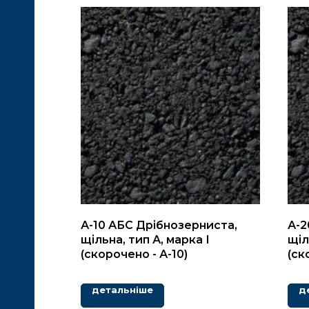
А-10 АБС Дрібнозерниста,
А-2
щільна, тип А, марка І
щіл
(скорочено - А-10)
(ск
детальніше
д