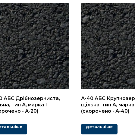
0 АБС Дрібнозерниста,
А-40 АБС Крупнозер
ьна, тип А, марка І
щільна, тип А, марка 
орочено - А-20)
(скорочено - А-40)
етальніше
детальніше