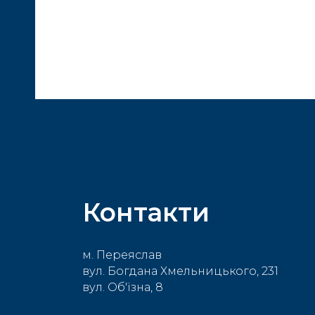
ера
лон
н
ий
Контакти
м. Переяслав
вул. Богдана Хмельницького, 231
вул. Об'їзна, 8