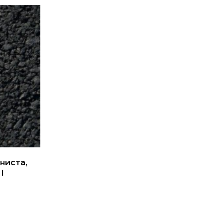
ниста,
І