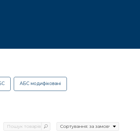
БС
АБС модифіковані