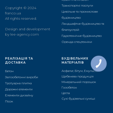
Транспортні послуги
Copyright ©️ 2024
Цивільне та промислове
franco.ua
будівництво
All rights reserved.
Ландшафтне будівництво та
Design and development
благоустрій
by lee-agency.com
Гідротехнічне будівництво
Оренда спецтехніки
РЕАЛІЗАЦІЯ ТА
БУДІВЕЛЬНИХ
ДОСТАВКА
МАТЕРІАЛІВ
Асфальт, Бітум, Емульсія
Бетон
Щебенева продукція
Залізобетонні вироби
Мінеральний порошок
Тротуарна плитка
Газобетон
Дорожні елементи
Цегла
Елементи дизайну
Сухі будівельні суміші
Пісок